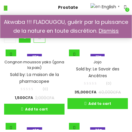
English
Prostate
▼
0
Akwaba !!! FLADOUGOU, guérir par la puissance
de la nature en toute discrétion.
Dismiss
- 25%
- 13%
Congnon moussos yako (gona
Jojo
la paix)
Sold by:
Le Savoir des
Sold by:
La maison de la
Ancêtres
pharmacopee
(0)
(0)
40,000
CFA
35,000
CFA
2,000
CFA
1,500
CFA
Add to cart
Add to cart
- 40%
- 30%